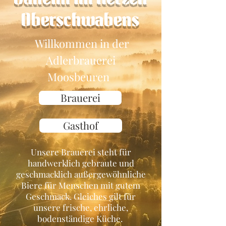
Oberschwabens
Willkommen in der
Adlerbrauerei
Moosbeuren
Brauerei
Gasthof
Unsere Brauerei steht für
handwerklich gebraute und
geschmacklich außergewöhnliche
Biere für Menschen mit gutem
Geschmack. Gleiches gilt für
unsere frische, ehrliche,
bodenständige Küche.