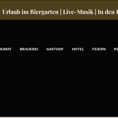
Urlaub im Biergarten | Live-Musik | In den
HEIMAT
BRAUEREI
GASTHOF
HOTEL
FEIERN
R